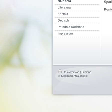
Nr. Konta
Spark
Literatura
Kont
Kontakt
Deutsch
Poradnia Rodzinna
Impressum
Druckversion
|
Sitemap
© Spotkania Małzenskie