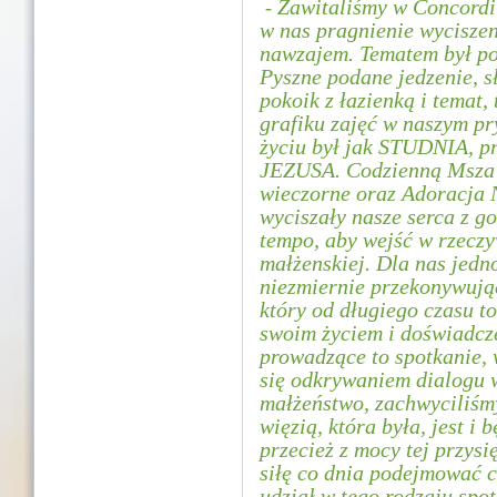
Zawitaliśmy w Concordi
-
w nas pragnienie wyciszen
nawzajem. Tematem był po
Pyszne podane jedzenie, 
pokoik z łazienką i temat,
grafiku zajęć w naszym p
życiu był jak STUDNIA, pr
JEZUSA. Codzienną Msza 
wieczorne oraz Adoracja 
wyciszały nasze serca z g
tempo, aby wejść w rzecz
małżenskiej. Dla nas jed
niezmiernie przekonywują
który od długiego czasu t
swoim życiem i doświadcz
prowadzące to spotkanie, w
się odkrywaniem dialogu 
małżeństwo, zachwyciliśm
więzią, która była, jest i 
przecież z mocy tej przysi
siłę co dnia podejmować 
udział w tego rodzaju spo