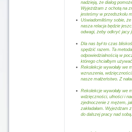
nadzieją, że dialog pomoż
Wyjeżdżam z ochotą na zm
jesteśmy w pr
Uświadomiliśmy sobie, że
nasza relacja będzie jeszc
odwagi, żeby odk
Dla nas był to czas blisko
spędzić razem. Ta metoda
odpowiedzialnością w poc
którego c
Rekolekcje wywołały we mn
wzruszenia, wdzięcznośc
nasze małżeńst
Rekolekcje wywołały we mn
wdzięczności, ufności i na
zjednoczenie z mężem, jak
zakładałam. Wyjeżdżam z
do dalszej pracy nad sobą