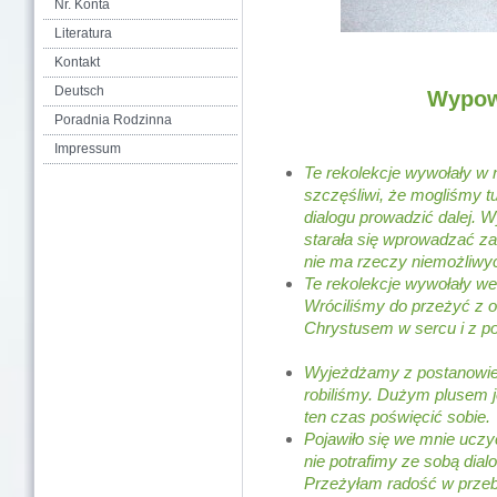
Nr. Konta
Literatura
Kontakt
Deutsch
Wypow
Poradnia Rodzinna
Impressum
Te rekolekcje wywołały w 
szczęśliwi, że mogliśmy t
dialogu prowadzić dalej.
starała się wprowadzać za
nie ma rze
Te rekolekcje wywołały we
Wróciliśmy do przeżyć z 
Chrystusem w sercu i z 
Wyjeżdżamy z postanowieni
robiliśmy. Dużym plusem je
ten czas po
Pojawiło się we mnie uczy
nie potrafimy ze sobą dial
Przeżyłam radość w prz